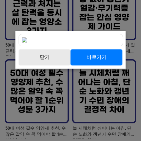
50대 여성 나잇살 타파, 빠지는
호르몬제 부작용 없이 갱년기 열
근력과 처지는 살 탄력을 동시에
감·무기력증 잡는 안심 영양제
닫기
바로가기
잡는 영양소 3가지
가이드
50대 여성 필수 영양제 추천, 수
늘 시체처럼 깨어나는 아침, 단
많은 알약 속 꼭 먹어야 할 1순위
순 노화와 갱년기 수면 장애의
성분 3가지
결정적 차이