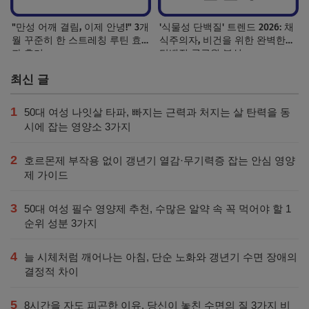
"만성 어깨 결림, 이제 안녕!" 3개
'식물성 단백질' 트렌드 2026: 채
월 꾸준히 한 스트레칭 루틴 효
식주의자, 비건을 위한 완벽한
과 후기
단백질 공급원 분석
최신 글
1
50대 여성 나잇살 타파, 빠지는 근력과 처지는 살 탄력을 동
시에 잡는 영양소 3가지
2
호르몬제 부작용 없이 갱년기 열감·무기력증 잡는 안심 영양
제 가이드
3
50대 여성 필수 영양제 추천, 수많은 알약 속 꼭 먹어야 할 1
순위 성분 3가지
4
늘 시체처럼 깨어나는 아침, 단순 노화와 갱년기 수면 장애의
결정적 차이
5
8시간을 자도 피곤한 이유, 당신이 놓친 수면의 질 3가지 비