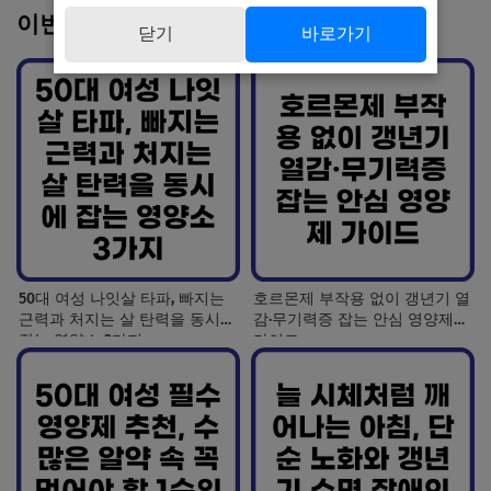
이번 주 인기 글
닫기
바로가기
50대 여성 나잇살 타파, 빠지는
호르몬제 부작용 없이 갱년기 열
근력과 처지는 살 탄력을 동시에
감·무기력증 잡는 안심 영양제
잡는 영양소 3가지
가이드