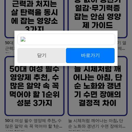
50대 여성 나잇살 타파, 빠지는
호르몬제 부작용 없이 갱년기 열
근력과 처지는 살 탄력을 동시에
감·무기력증 잡는 안심 영양제
잡는 영양소 3가지
가이드
닫기
바로가기
50대 여성 필수 영양제 추천, 수
늘 시체처럼 깨어나는 아침, 단
많은 알약 속 꼭 먹어야 할 1순위
순 노화와 갱년기 수면 장애의
성분 3가지
결정적 차이