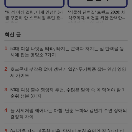
"만성 어깨 결림, 이제 안녕!" 3개
'식물성 단백질' 트렌드 2026: 채
월 꾸준히 한 스트레칭 루틴 효
식주의자, 비건을 위한 완벽한
과 후기
단백질 공급원 분석
최신 글
1
50대 여성 나잇살 타파, 빠지는 근력과 처지는 살 탄력을 동
시에 잡는 영양소 3가지
2
호르몬제 부작용 없이 갱년기 열감·무기력증 잡는 안심 영양
제 가이드
3
50대 여성 필수 영양제 추천, 수많은 알약 속 꼭 먹어야 할 1
순위 성분 3가지
4
늘 시체처럼 깨어나는 아침, 단순 노화와 갱년기 수면 장애의
결정적 차이
5
8시간을 자도 피곤한 이유, 당신이 놓친 수면의 질 3가지 비