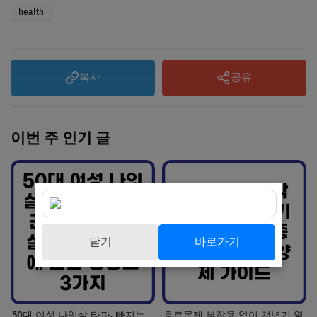
health
복사
공유
이번 주 인기 글
닫기
바로가기
50대 여성 나잇살 타파, 빠지는
호르몬제 부작용 없이 갱년기 열