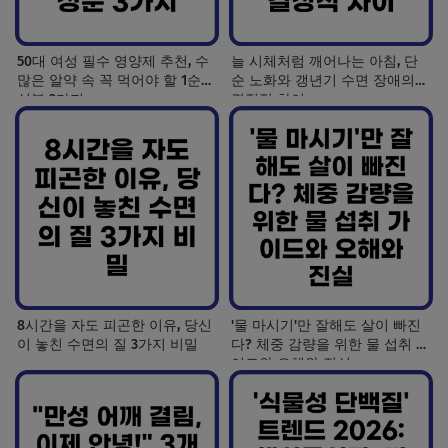
50대 여성 필수 영양제 추천, 수
늘 시체처럼 깨어나는 아침, 단
많은 알약 속 꼭 먹어야 할 1순위
순 노화와 갱년기 수면 장애의
성분 3가지
결정적 차이
8시간을 자도 피곤한 이유, 당신
'물 마시기'만 잘해도 살이 빠진
이 놓친 수면의 질 3가지 비밀
다? 체중 감량을 위한 물 섭취 가
이드와 오해와 진실