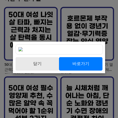
닫기
바로가기
50대 여성 나잇살 타파, 빠지는
호르몬제 부작용 없이 갱년기 열
근력과 처지는 살 탄력을 동시에
감·무기력증 잡는 안심 영양제
잡는 영양소 3가지
가이드