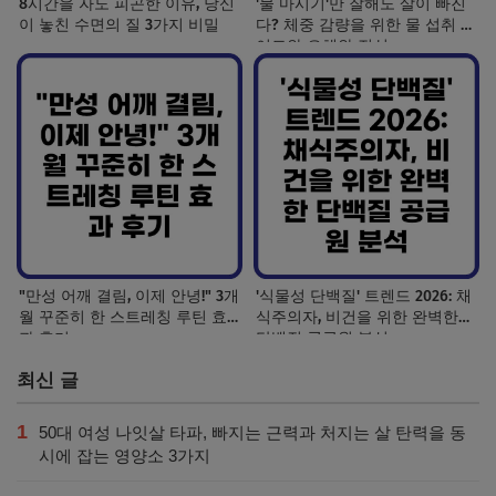
8시간을 자도 피곤한 이유, 당신
'물 마시기'만 잘해도 살이 빠진
이 놓친 수면의 질 3가지 비밀
다? 체중 감량을 위한 물 섭취 가
이드와 오해와 진실
"만성 어깨 결림, 이제 안녕!" 3개
'식물성 단백질' 트렌드 2026: 채
월 꾸준히 한 스트레칭 루틴 효
식주의자, 비건을 위한 완벽한
과 후기
단백질 공급원 분석
최신 글
1
50대 여성 나잇살 타파, 빠지는 근력과 처지는 살 탄력을 동
시에 잡는 영양소 3가지