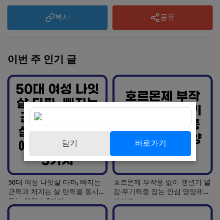
복사
공유
이번 주 인기 글
닫기
바로가기
50대 여성 나잇살 타파, 빠지는
호르몬제 부작용 없이 갱년기 열
근력과 처지는 살 탄력을 동시에
감·무기력증 잡는 안심 영양제
잡는 영양소 3가지
가이드