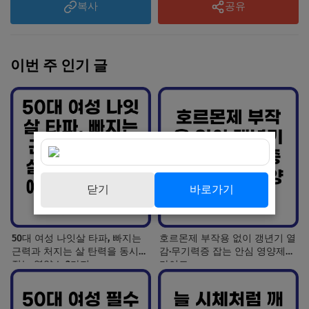
복사
공유
이번 주 인기 글
닫기
바로가기
50대 여성 나잇살 타파, 빠지는
호르몬제 부작용 없이 갱년기 열
근력과 처지는 살 탄력을 동시에
감·무기력증 잡는 안심 영양제
잡는 영양소 3가지
가이드