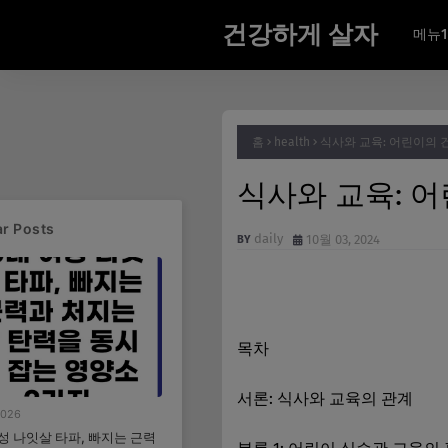
건강하게 살자
메뉴1
홈
health
식사와 교육: 어린이의 
식사와 교육: 
r Posts
daily
10월 03, 2024
목차
서론: 식사와 교육의 관계
2026
여성 나잇살 타파, 빠지는 근력