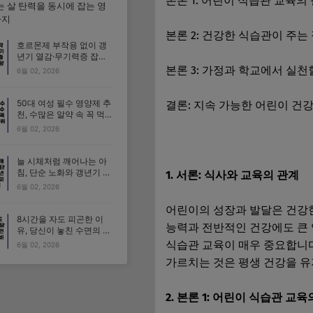
본론 1: 어린이 식습관 교육의
는 살 탄력을 동시에 잡는 영
가지
본론 2: 건강한 식습관이 주는
호르몬제 부작용 없이 갱
년기 열감·무기력증 잡는
안심 영양제 가이드
본론 3: 가정과 학교에서 실천
6월 02, 2026
50대 여성 필수 영양제 추
결론: 지속 가능한 어린이 건
천, 수많은 알약 속 꼭 먹어
야 할 1순위 성분 3가지
6월 02, 2026
늘 시체처럼 깨어나는 아
침, 단순 노화와 갱년기 수
1. 서론: 식사와 교육의 관계
면 장애의 결정적 차이
6월 02, 2026
어린이의 성장과 발달은 건강한
8시간을 자도 피곤한 이
능력과 전반적인 건강에도 큰 
유, 당신이 놓친 수면의 질
3가지 비밀
식습관 교육이 매우 중요합니다
6월 02, 2026
가르치는 것은 평생 건강을 
2. 본론 1: 어린이 식습관 교