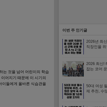
이번 주 인기글
2026년 최
직장인을 위
전신 근력 
A to Z (집
맨몸 운동 
2026 최신!
잡는 코어 운동
하는 것을 넘어 어린이의 학습
(초보자 5단
 이어지기 때문에 이 시기의
 아이들에게 올바른 식습관을
50대 여성 
제 추천, 수
속 꼭 먹어야
위 성분 3가