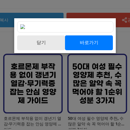
복사
닫기
바로가기
호르몬제 부작용 없이 갱년기 열
50대 여성 필수 영양제 추천, 수
감·무기력증 잡는 안심 영양제 가
많은 알약 속 꼭 먹어야 할 1순위
이드
성분 3가지