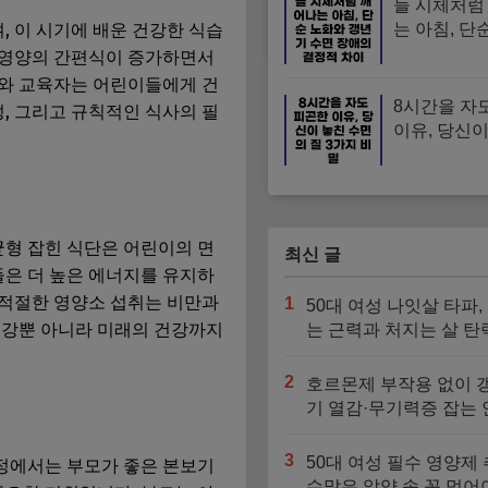
늘 시체처럼
, 이 시기에 배운 건강한 식습
는 아침, 단
갱년기 수면
저영양의 간편식이 증가하면서
결정적 차이
모와 교육자는 어린이들에게 건
8시간을 자
, 그리고 규칙적인 식사의 필
이유, 당신이
면의 질 3가
균형 잡힌 식단은 어린이의 면
최신 글
들은 더 높은 에너지를 유지하
 적절한 영양소 섭취는 비만과
1
50대 여성 나잇살 타파,
건강뿐 아니라 미래의 건강까지
는 근력과 처지는 살 탄
동시에 잡는 영양소 3
2
호르몬제 부작용 없이 
기 열감·무기력증 잡는
영양제 가이드
3
50대 여성 필수 영양제 
정에서는 부모가 좋은 본보기
수많은 알약 속 꼭 먹어