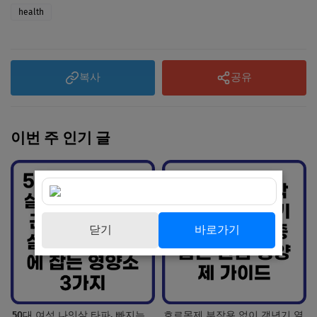
health
복사
공유
이번 주 인기 글
닫기
바로가기
50대 여성 나잇살 타파, 빠지는
호르몬제 부작용 없이 갱년기 열