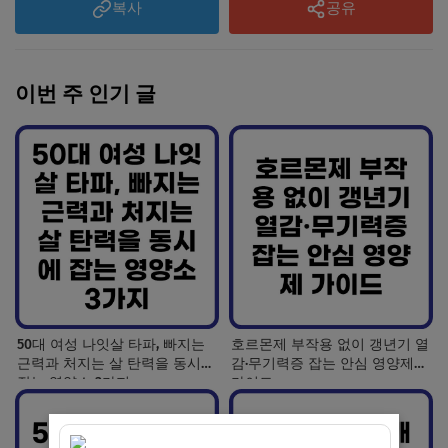
복사
공유
이번 주 인기 글
50대 여성 나잇살 타파, 빠지는
호르몬제 부작용 없이 갱년기 열
근력과 처지는 살 탄력을 동시에
감·무기력증 잡는 안심 영양제
잡는 영양소 3가지
가이드