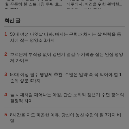
월 꾸준히 한 스트레칭 루틴 효
식주의자, 비건을 위한 완벽한
과 후기
단백질 공급원 분석
최신 글
1
50대 여성 나잇살 타파, 빠지는 근력과 처지는 살 탄력을 동
시에 잡는 영양소 3가지
2
호르몬제 부작용 없이 갱년기 열감·무기력증 잡는 안심 영양
제 가이드
3
50대 여성 필수 영양제 추천, 수많은 알약 속 꼭 먹어야 할 1
순위 성분 3가지
4
늘 시체처럼 깨어나는 아침, 단순 노화와 갱년기 수면 장애의
결정적 차이
5
8시간을 자도 피곤한 이유, 당신이 놓친 수면의 질 3가지 비
밀