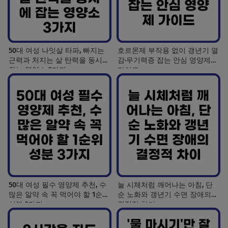
50대 여성 나잇살 타파, 빠지는
호르몬제 부작용 없이 갱년기 열
근력과 처지는 살 탄력을 동시에
감·무기력증 잡는 안심 영양제
잡는 영양소 3가지
가이드
50대 여성 필수 영양제 추천, 수
늘 시체처럼 깨어나는 아침, 단
많은 알약 속 꼭 먹어야 할 1순위
순 노화와 갱년기 수면 장애의
성분 3가지
결정적 차이