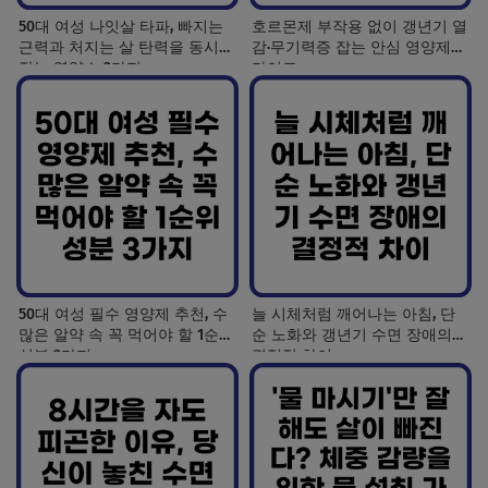
50대 여성 나잇살 타파, 빠지는
호르몬제 부작용 없이 갱년기 열
근력과 처지는 살 탄력을 동시에
감·무기력증 잡는 안심 영양제
잡는 영양소 3가지
가이드
50대 여성 필수 영양제 추천, 수
늘 시체처럼 깨어나는 아침, 단
많은 알약 속 꼭 먹어야 할 1순위
순 노화와 갱년기 수면 장애의
성분 3가지
결정적 차이