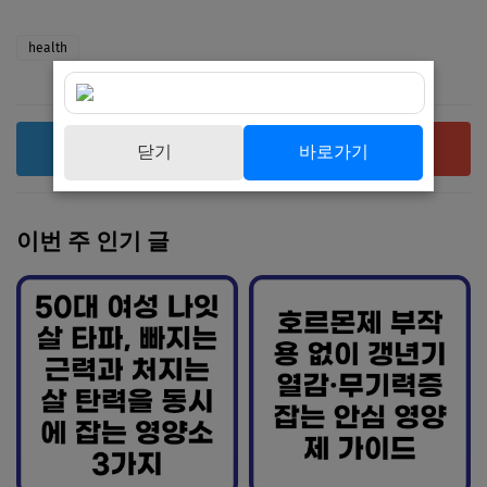
health
복사
공유
닫기
바로가기
이번 주 인기 글