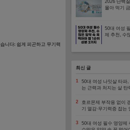
2026 단백
몰아 먹기 금
섭취'로 근
법
50대 여성 
제 추천, 수
속 꼭 먹어야
있습니다: 쉽게 피곤하고 무기력
위 성분 3가
최신 글
1
50대 여성 나잇살 타파,
는 근력과 처지는 살 탄
동시에 잡는 영양소 3
2
호르몬제 부작용 없이 
기 열감·무기력증 잡는
영양제 가이드
3
50대 여성 필수 영양제 
수많은 알약 속 꼭 먹어