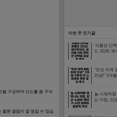
이번 주 인기글
'식물성 단백
드 2026: 
비건을 위한
단백질 공급
"만성 어깨 
안녕!" 3개
한 스트레칭
과 후기
빈을 구성하며 산소를 몸 구석
늘 시체처럼
는 아침, 단
갱년기 수면
 철분 결핍이 잘 생길 수 있습
결정적 차이