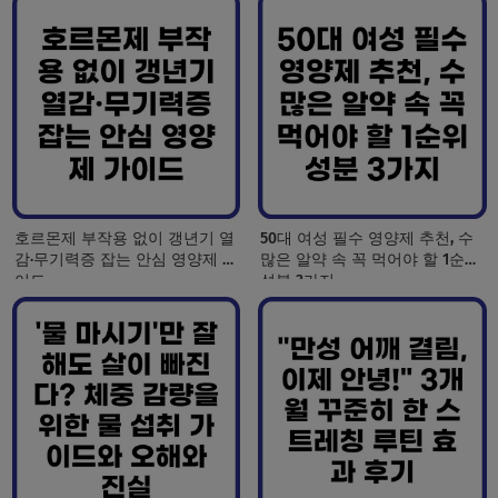
호르몬제 부작용 없이 갱년기 열
50대 여성 필수 영양제 추천, 수
감·무기력증 잡는 안심 영양제 가
많은 알약 속 꼭 먹어야 할 1순위
이드
성분 3가지