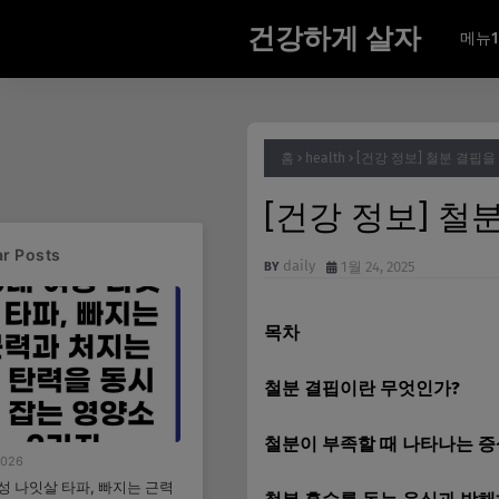
건강하게 살자
메뉴1
홈
health
[건강 정보] 철분 결핍을
[건강 정보] 철
r Posts
daily
1월 24, 2025
목차
철분 결핍이란 무엇인가?
철분이 부족할 때 나타나는 
2026
여성 나잇살 타파, 빠지는 근력