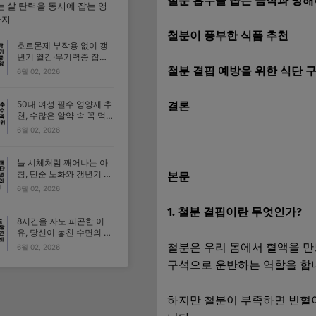
철분 흡수를 돕는 음식과 방
는 살 탄력을 동시에 잡는 영
가지
철분이 풍부한 식품 추천
호르몬제 부작용 없이 갱
년기 열감·무기력증 잡는
안심 영양제 가이드
철분 결핍 예방을 위한 식단 
6월 02, 2026
50대 여성 필수 영양제 추
결론
천, 수많은 알약 속 꼭 먹어
야 할 1순위 성분 3가지
6월 02, 2026
늘 시체처럼 깨어나는 아
침, 단순 노화와 갱년기 수
본문
면 장애의 결정적 차이
6월 02, 2026
1. 철분 결핍이란 무엇인가?
8시간을 자도 피곤한 이
유, 당신이 놓친 수면의 질
3가지 비밀
철분은 우리 몸에서 혈액을 만
6월 02, 2026
구석으로 운반하는 역할을 합
하지만 철분이 부족하면 빈혈이