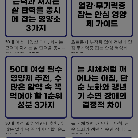
50대 여성 나잇살 타파, 빠지는
호르몬제 부작용 없이 갱년기 열
근력과 처지는 살 탄력을 동시에
감·무기력증 잡는 안심 영양제
잡는 영양소 3가지
가이드
50대 여성 필수 영양제 추천, 수
늘 시체처럼 깨어나는 아침, 단
많은 알약 속 꼭 먹어야 할 1순위
순 노화와 갱년기 수면 장애의
성분 3가지
결정적 차이