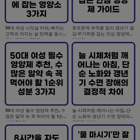
50대 여성 나잇살 타파, 빠지는
호르몬제 부작용 없이 갱년기 열
근력과 처지는 살 탄력을 동시에
감·무기력증 잡는 안심 영양제
잡는 영양소 3가지
가이드
50대 여성 필수 영양제 추천, 수
늘 시체처럼 깨어나는 아침, 단
많은 알약 속 꼭 먹어야 할 1순위
순 노화와 갱년기 수면 장애의
성분 3가지
결정적 차이