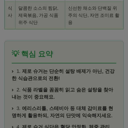
식
달콤한 소스의 찜닭,
신선한 채소와 단백질 위
사
제육볶음, 가공 식품
주의 식단, 자연 조미료 활
위주 식단
용
💡 핵심 요약
1.
제로 슈거는 단순히 설탕 배제가 아닌, 건강
한 식습관으로의 전환!
2.
식품 라벨을 꼼꼼히 읽고 숨은 설탕을 찾아
내는 것이 중요해요.
3.
에리스리톨, 스테비아 등 대체 감미료를 현
명하게 활용하되, 자연의 단맛에 익숙해지세요.
4.
제로 슈거 식단은 혈당 안정화, 체중 관리,