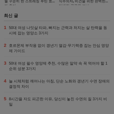
월 꾸준히 한 스트레칭 루틴 효
식주의자, 비건을 위한 완벽한
과 후기
단백질 공급원 분석
최신 글
1
50대 여성 나잇살 타파, 빠지는 근력과 처지는 살 탄력을 동
시에 잡는 영양소 3가지
2
호르몬제 부작용 없이 갱년기 열감·무기력증 잡는 안심 영양
제 가이드
3
50대 여성 필수 영양제 추천, 수많은 알약 속 꼭 먹어야 할 1
순위 성분 3가지
4
늘 시체처럼 깨어나는 아침, 단순 노화와 갱년기 수면 장애의
결정적 차이
5
8시간을 자도 피곤한 이유, 당신이 놓친 수면의 질 3가지 비
밀