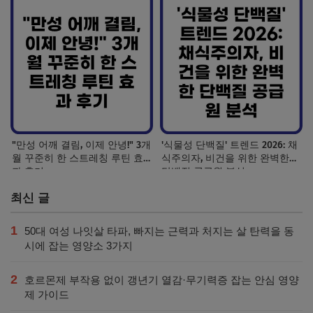
"만성 어깨 결림, 이제 안녕!" 3개
'식물성 단백질' 트렌드 2026: 채
월 꾸준히 한 스트레칭 루틴 효
식주의자, 비건을 위한 완벽한
과 후기
단백질 공급원 분석
최신 글
1
50대 여성 나잇살 타파, 빠지는 근력과 처지는 살 탄력을 동
시에 잡는 영양소 3가지
2
호르몬제 부작용 없이 갱년기 열감·무기력증 잡는 안심 영양
제 가이드