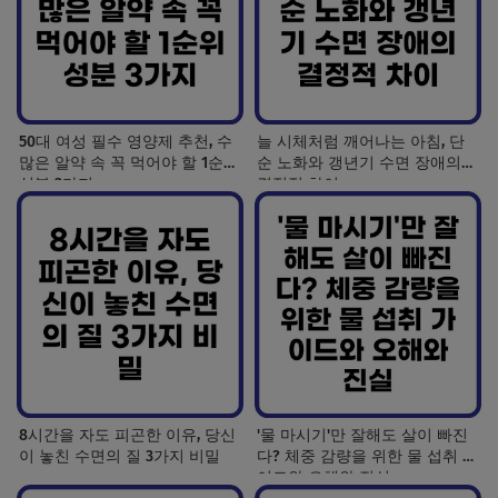
50대 여성 필수 영양제 추천, 수
늘 시체처럼 깨어나는 아침, 단
많은 알약 속 꼭 먹어야 할 1순위
순 노화와 갱년기 수면 장애의
성분 3가지
결정적 차이
8시간을 자도 피곤한 이유, 당신
'물 마시기'만 잘해도 살이 빠진
이 놓친 수면의 질 3가지 비밀
다? 체중 감량을 위한 물 섭취 가
이드와 오해와 진실