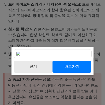
프리바이오틱스와의 시너지 (신바이오틱스):
프로바이오
틱스와 프리바이오틱스가 함께 함유된 신바이오틱스 제
품은 유익균의 장내 정착 및 증식을 돕는 데 더욱 효과적
입니다.
첨가물 확인:
민감한 장은 불필요한 첨가물에도 반응할
수 있습니다. 합성 착향료, 착색료, 감미료, 이산화규소,
스테아린산마그네슘 등이 적게 함유된 제품을 선택하는
것이 좋습니다.
냉장 보관 유무 및 포장 형태:
유산균은 열과 습기에 약하
므로, 냉장 보관이 필요한 제품이거나 개별 포장된 제품
을 선택하는 것이 생존율 유지에 유리합니다.
닫기
바로가기
⚠️
중요! 자가 진단은 금물:
아무리 좋은 유산균이라도
만능은 아닙니다. 장 건강에 심각한 문제가 있다면 반드
시 전문의와 상담하여 정확한 진단과 치료를 받는 것이
우선입니다. 유산균은 보조적인 역할을 한다는 점을 잊
지 마세요.