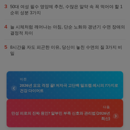
3
50대 여성 필수 영양제 추천, 수많은 알약 속 꼭 먹어야 할 1
순위 성분 3가지
4
늘 시체처럼 깨어나는 아침, 단순 노화와 갱년기 수면 장애의
결정적 차이
5
8시간을 자도 피곤한 이유, 당신이 놓친 수면의 질 3가지 비
밀
이전
2026년 요요 걱정 끝! 저자극 고단백 밀프렙 레시피 7가지로
건강 다이어트
다음
만성 피로의 진짜 원인? 알부민 부족 신호와 관리법 (2026년
최신)