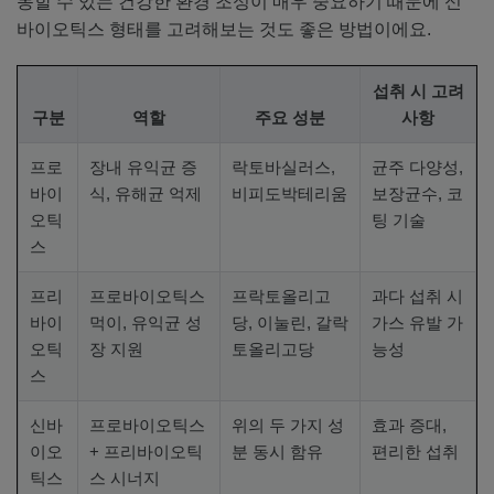
동할 수 있는 건강한 환경 조성이 매우 중요하기 때문에 신
바이오틱스 형태를 고려해보는 것도 좋은 방법이에요.
섭취 시 고려
구분
역할
주요 성분
사항
프로
장내 유익균 증
락토바실러스,
균주 다양성,
바이
식, 유해균 억제
비피도박테리움
보장균수, 코
오틱
팅 기술
스
프리
프로바이오틱스
프락토올리고
과다 섭취 시
바이
먹이, 유익균 성
당, 이눌린, 갈락
가스 유발 가
오틱
장 지원
토올리고당
능성
스
신바
프로바이오틱스
위의 두 가지 성
효과 증대,
이오
+ 프리바이오틱
분 동시 함유
편리한 섭취
틱스
스 시너지