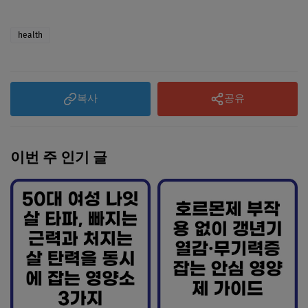
health
복사
공유
이번 주 인기 글