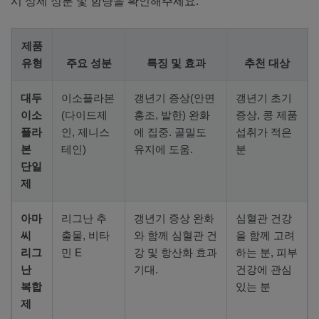
시 상세 성분 및 함량을 확인해주세요.
제품
유형
주요 성분
특징 및 효과
추천 대상
대두
이소플라본
갱년기 증상(안면
갱년기 초기
이소
(다이드제
홍조, 발한) 완화
증상, 콩 제품
플라
인, 제니스
에 집중. 골밀도
섭취가 적은
본
테인)
유지에 도움.
분
단일
제
아마
리그난 추
갱년기 증상 완화
심혈관 건강
씨
출물, 비타
와 함께 심혈관 건
을 함께 고려
리그
민 E
강 및 항산화 효과
하는 분, 피부
난
기대.
건강에 관심
복합
있는 분
제