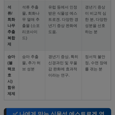
석
석류 추출
유럽 등에서 인정
갱년기 증상
류/
물, 회화나
받은 식물성 에스
이 비교적 심
회화
무 열매 추
트로겐. 다양한 갱
한 분, 다양한
나무
출물 (소포
년기 증상 완화에
성분을 선호
추출
리코사이
도움.
하는 분
복합
드)
제
승마
승마 추출
갱년기 증상, 특히
정서적 불안
(블
물, 추가 허
신경과민 및 우울
정, 수면 장애
랙코
브 성분
감 완화에 효과적
를 겪는 분
호
이라는 연구.
시)
함유
제제
✅ 나에게 맞는 식물성 에스트로겐 영