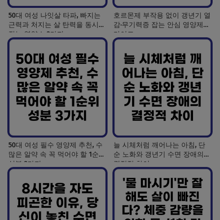
50대 여성 나잇살 타파, 빠지는
호르몬제 부작용 없이 갱년기 열
근력과 처지는 살 탄력을 동시에
감·무기력증 잡는 안심 영양제
잡는 영양소 3가지
가이드
50대 여성 필수 영양제 추천, 수
늘 시체처럼 깨어나는 아침, 단
많은 알약 속 꼭 먹어야 할 1순위
순 노화와 갱년기 수면 장애의
성분 3가지
결정적 차이