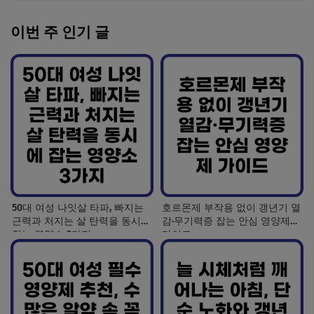
이번 주 인기 글
50대 여성 나잇살 타파, 빠지는
호르몬제 부작용 없이 갱년기 열
근력과 처지는 살 탄력을 동시에
감·무기력증 잡는 안심 영양제
잡는 영양소 3가지
가이드