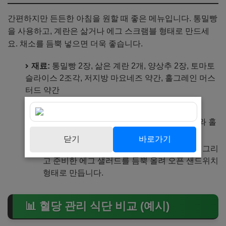
간편하지만 든든한 아침을 원할 때 좋은 메뉴입니다. 통밀빵
을 사용하고, 계란은 삶거나 에그 스크램블 형태로 만드세
요. 채소를 듬뿍 넣으면 더욱 좋습니다.
재료:
통밀빵 2장, 삶은 계란 2개, 양상추 2장, 토마토
슬라이스 2조각, 저지방 마요네즈 약간, 홀그레인 머스
터드 약간
만드는 법:
삶은 계란은 잘게 으깬 후 저지방 마요네즈와 홀
그레인 머스터드를 약간 넣고 섞어줍니다.
닫기
바로가기
구운 통밀빵 위에 양상추, 토마토 슬라이스, 그리
고 준비한 에그 샐러드를 듬뿍 올려 오픈 샌드위치
형태로 만듭니다.
📊 혈당 관리 식단 비교 (예시)