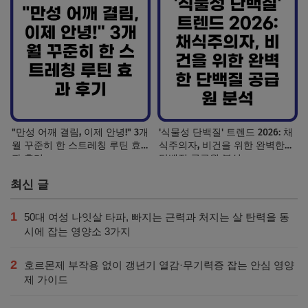
"만성 어깨 결림, 이제 안녕!" 3개
'식물성 단백질' 트렌드 2026: 채
월 꾸준히 한 스트레칭 루틴 효
식주의자, 비건을 위한 완벽한
과 후기
단백질 공급원 분석
최신 글
1
50대 여성 나잇살 타파, 빠지는 근력과 처지는 살 탄력을 동
시에 잡는 영양소 3가지
2
호르몬제 부작용 없이 갱년기 열감·무기력증 잡는 안심 영양
제 가이드