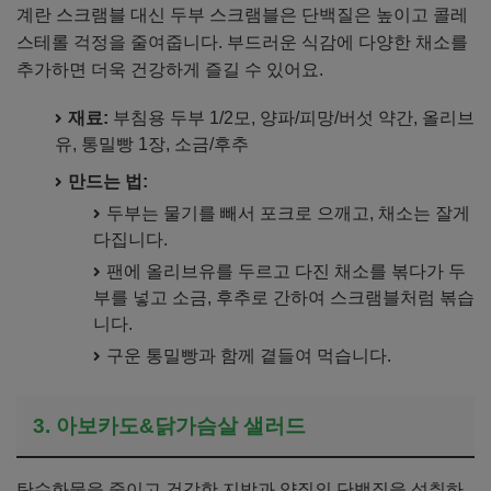
계란 스크램블 대신 두부 스크램블은 단백질은 높이고 콜레
스테롤 걱정을 줄여줍니다. 부드러운 식감에 다양한 채소를
추가하면 더욱 건강하게 즐길 수 있어요.
재료:
부침용 두부 1/2모, 양파/피망/버섯 약간, 올리브
유, 통밀빵 1장, 소금/후추
만드는 법:
두부는 물기를 빼서 포크로 으깨고, 채소는 잘게
다집니다.
팬에 올리브유를 두르고 다진 채소를 볶다가 두
부를 넣고 소금, 후추로 간하여 스크램블처럼 볶습
니다.
구운 통밀빵과 함께 곁들여 먹습니다.
3. 아보카도&닭가슴살 샐러드
탄수화물을 줄이고 건강한 지방과 양질의 단백질을 섭취하