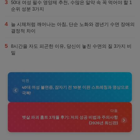
3
50대 여성 필수 영양제 추천, 수많은 알약 속 꼭 먹어야 할 1
순위 성분 3가지
4
늘 시체처럼 깨어나는 아침, 단순 노화와 갱년기 수면 장애의
결정적 차이
5
8시간을 자도 피곤한 이유, 당신이 놓친 수면의 질 3가지 비
밀
이전
40대 여성 불면증, 잠자기 전 10분 이완 스트레칭과 명상으로
극복!
다음
뱃살 파괴 홈트 3개월 후기: 저의 성공 비법과 주의사항
(2026년 최신판)