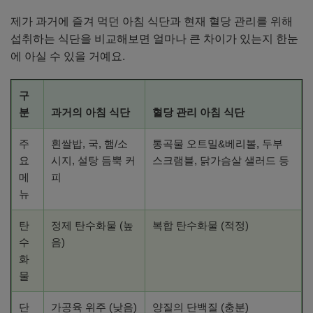
제가 과거에 즐겨 먹던 아침 식단과 현재 혈당 관리를 위해
섭취하는 식단을 비교해보면 얼마나 큰 차이가 있는지 한눈
에 아실 수 있을 거예요.
구
분
과거의 아침 식단
혈당 관리 아침 식단
주
흰쌀밥, 국, 햄/소
통곡물 오트밀&베리볼, 두부
요
시지, 설탕 듬뿍 커
스크램블, 닭가슴살 샐러드 등
메
피
뉴
탄
정제 탄수화물 (높
복합 탄수화물 (적정)
수
음)
화
물
단
가공육 위주 (낮음)
양질의 단백질 (충분)