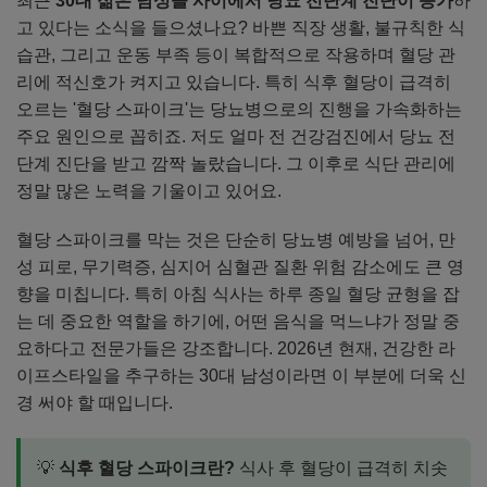
최근
30대 젊은 남성들 사이에서 당뇨 전단계 진단이 증가
하
고 있다는 소식을 들으셨나요? 바쁜 직장 생활, 불규칙한 식
습관, 그리고 운동 부족 등이 복합적으로 작용하며 혈당 관
리에 적신호가 켜지고 있습니다. 특히 식후 혈당이 급격히
오르는 '혈당 스파이크'는 당뇨병으로의 진행을 가속화하는
주요 원인으로 꼽히죠. 저도 얼마 전 건강검진에서 당뇨 전
단계 진단을 받고 깜짝 놀랐습니다. 그 이후로 식단 관리에
정말 많은 노력을 기울이고 있어요.
혈당 스파이크를 막는 것은 단순히 당뇨병 예방을 넘어, 만
성 피로, 무기력증, 심지어 심혈관 질환 위험 감소에도 큰 영
향을 미칩니다. 특히 아침 식사는 하루 종일 혈당 균형을 잡
는 데 중요한 역할을 하기에, 어떤 음식을 먹느냐가 정말 중
요하다고 전문가들은 강조합니다. 2026년 현재, 건강한 라
이프스타일을 추구하는 30대 남성이라면 이 부분에 더욱 신
경 써야 할 때입니다.
💡
식후 혈당 스파이크란?
식사 후 혈당이 급격히 치솟