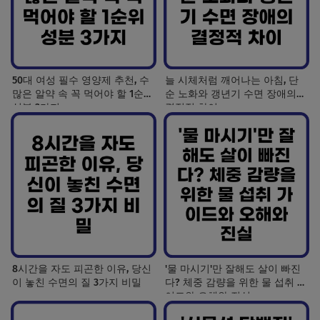
50대 여성 필수 영양제 추천, 수
늘 시체처럼 깨어나는 아침, 단
많은 알약 속 꼭 먹어야 할 1순위
순 노화와 갱년기 수면 장애의
성분 3가지
결정적 차이
8시간을 자도 피곤한 이유, 당신
'물 마시기'만 잘해도 살이 빠진
이 놓친 수면의 질 3가지 비밀
다? 체중 감량을 위한 물 섭취 가
이드와 오해와 진실