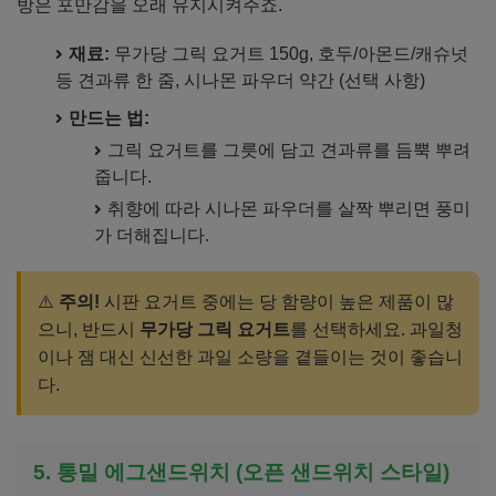
방은 포만감을 오래 유지시켜주죠.
재료:
무가당 그릭 요거트 150g, 호두/아몬드/캐슈넛
등 견과류 한 줌, 시나몬 파우더 약간 (선택 사항)
만드는 법:
그릭 요거트를 그릇에 담고 견과류를 듬뿍 뿌려
줍니다.
취향에 따라 시나몬 파우더를 살짝 뿌리면 풍미
가 더해집니다.
⚠️
주의!
시판 요거트 중에는 당 함량이 높은 제품이 많
으니, 반드시
무가당 그릭 요거트
를 선택하세요. 과일청
이나 잼 대신 신선한 과일 소량을 곁들이는 것이 좋습니
다.
5. 통밀 에그샌드위치 (오픈 샌드위치 스타일)