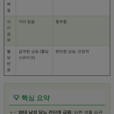
백
질
식
거의 없음
풍부함
이
섬
유
혈
급격한 상승 (혈당
완만한 상승, 안정적
당
스파이크)
반
응
💡 핵심 요약
✅
30대 남성 당뇨 전단계 급증:
바쁜 생활 습관