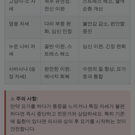
고양이-소 자
척추 유연성,
스트레스 해소, 혈액
세
전신 이완
순환 개선
영웅 자세
다리 부종 완
불안감 감소, 편안함
화, 심신 안정
증진
누운 나비 자
골반 이완, 스
심신 이완, 긴장 완화
세
트레스 해소
사바사나 (송
완전한 이완,
수면의 질 향상, 요가
장 자세)
에너지 회복
효과 통합
⚠️
주의 사항:
만약 요가를 하다가 통증을 느끼거나 특정 자세가 불편
하다면 즉시 중단하고 전문가와 상담하세요. 특히 기존
에 질환이 있다면 의사와 상의 후 요가를 시작하는 것이
안전합니다.