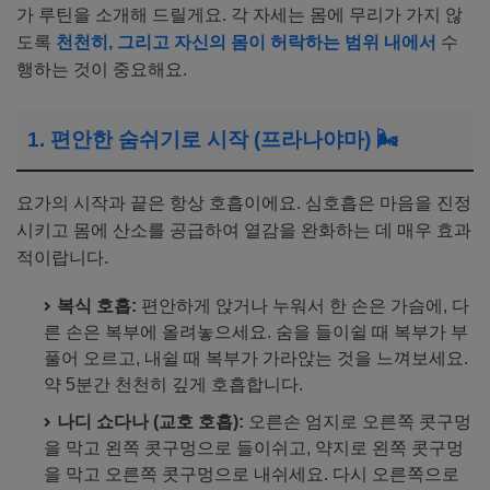
가 루틴을 소개해 드릴게요. 각 자세는 몸에 무리가 가지 않
도록
천천히, 그리고 자신의 몸이 허락하는 범위 내에서
수
행하는 것이 중요해요.
1. 편안한 숨쉬기로 시작 (프라나야마) 🌬️
요가의 시작과 끝은 항상 호흡이에요. 심호흡은 마음을 진정
시키고 몸에 산소를 공급하여 열감을 완화하는 데 매우 효과
적이랍니다.
복식 호흡:
편안하게 앉거나 누워서 한 손은 가슴에, 다
른 손은 복부에 올려놓으세요. 숨을 들이쉴 때 복부가 부
풀어 오르고, 내쉴 때 복부가 가라앉는 것을 느껴보세요.
약 5분간 천천히 깊게 호흡합니다.
나디 쇼다나 (교호 호흡):
오른손 엄지로 오른쪽 콧구멍
을 막고 왼쪽 콧구멍으로 들이쉬고, 약지로 왼쪽 콧구멍
을 막고 오른쪽 콧구멍으로 내쉬세요. 다시 오른쪽으로