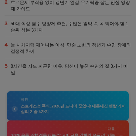
2
호르몬제 부작용 없이 갱년기 열감·무기력증 잡는 안심 영양
제 가이드
3
50대 여성 필수 영양제 추천, 수많은 알약 속 꼭 먹어야 할 1
순위 성분 3가지
4
늘 시체처럼 깨어나는 아침, 단순 노화와 갱년기 수면 장애의
결정적 차이
5
8시간을 자도 피곤한 이유, 당신이 놓친 수면의 질 3가지 비
밀
이전
스트레스성 폭식, 2026년 드디어 끊었다! 내돈내산 멘탈 케어
심리 기술 4가지
다음
2026 운동 과학 전문가 분석: 코어 근육 강화의 모든 것, 기능