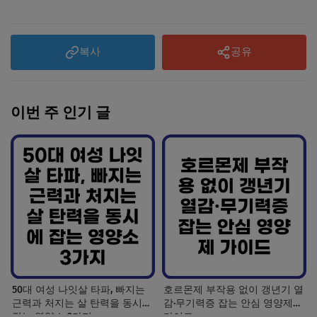
복사
공유
이번 주 인기 글
50대 여성 나잇살 타파, 빠지는
호르몬제 부작용 없이 갱년기 열
근력과 처지는 살 탄력을 동시에
감·무기력증 잡는 안심 영양제
잡는 영양소 3가지
가이드