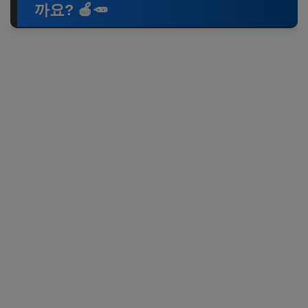
까요? 🍎🥕