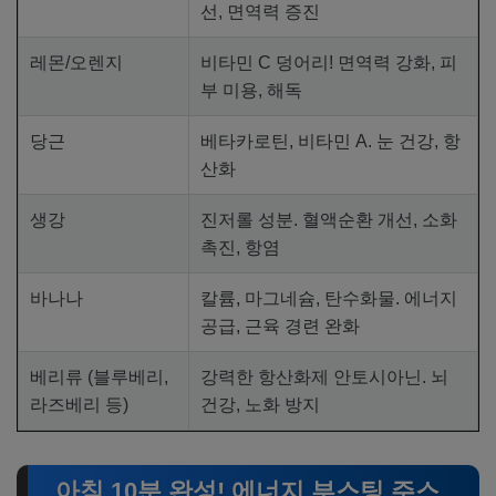
선, 면역력 증진
레몬/오렌지
비타민 C 덩어리! 면역력 강화, 피
부 미용, 해독
당근
베타카로틴, 비타민 A. 눈 건강, 항
산화
생강
진저롤 성분. 혈액순환 개선, 소화
촉진, 항염
바나나
칼륨, 마그네슘, 탄수화물. 에너지
공급, 근육 경련 완화
베리류 (블루베리,
강력한 항산화제 안토시아닌. 뇌
라즈베리 등)
건강, 노화 방지
아침 10분 완성! 에너지 부스팅 주스