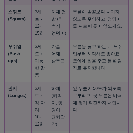
스쿼트
3세
하체 전
무릎이 발끝보다 나가지
(Squats)
트 x
반 (허
않도록 주의하고, 엉덩이
12-
벅지,
를 뒤로 빼듯이 앉으세요.
15회
엉덩이)
푸쉬업
3세
가슴,
무릎을 꿇고 하는 니 푸쉬
(Push-
트 x
어깨,
업부터 시작해도 좋아요.
ups)
가능
삼두근
코어에 힘을 주고 몸을 일
한 만
자로 유지합니다.
큼
런지
3세
하체
앞 무릎이 90도가 되도록
(Lunges)
트 x
(허벅
구부리고, 뒷 무릎은 바닥
각 다
지, 엉
에 닿기 직전까지 내립니
리
덩이,
다.
10-
균형감
12회
각)