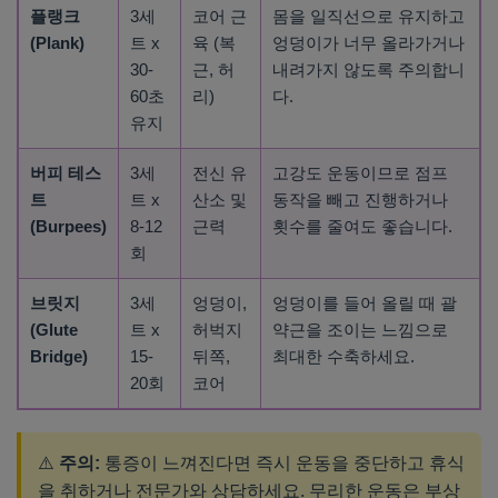
플랭크
3세
코어 근
몸을 일직선으로 유지하고
(Plank)
트 x
육 (복
엉덩이가 너무 올라가거나
30-
근, 허
내려가지 않도록 주의합니
60초
리)
다.
유지
버피 테스
3세
전신 유
고강도 운동이므로 점프
트
트 x
산소 및
동작을 빼고 진행하거나
(Burpees)
8-12
근력
횟수를 줄여도 좋습니다.
회
브릿지
3세
엉덩이,
엉덩이를 들어 올릴 때 괄
(Glute
트 x
허벅지
약근을 조이는 느낌으로
Bridge)
15-
뒤쪽,
최대한 수축하세요.
20회
코어
⚠️
주의:
통증이 느껴진다면 즉시 운동을 중단하고 휴식
을 취하거나 전문가와 상담하세요. 무리한 운동은 부상