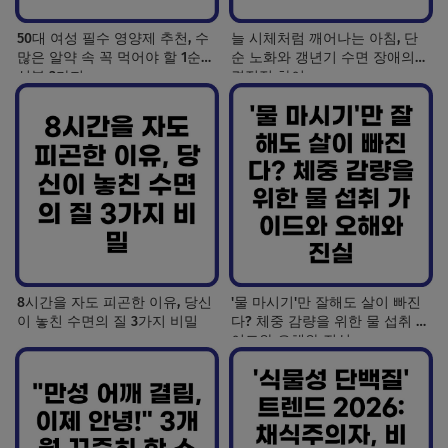
50대 여성 필수 영양제 추천, 수
늘 시체처럼 깨어나는 아침, 단
많은 알약 속 꼭 먹어야 할 1순위
순 노화와 갱년기 수면 장애의
성분 3가지
결정적 차이
8시간을 자도 피곤한 이유, 당신
'물 마시기'만 잘해도 살이 빠진
이 놓친 수면의 질 3가지 비밀
다? 체중 감량을 위한 물 섭취 가
이드와 오해와 진실