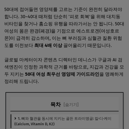
50대에 접어들면 영양제를 고르는 기준이 완전히 달라져야
합니다. 30~40대 때처럼 단순히 '피로 회복'을 위해 대치동
비타민을 찾거나 홈쇼핑 유행을 따라가서는 안 됩니다. 50대
여성의 몸은 완경(폐경)을 기점으로 에스트로겐(여성호르
몬)이 급격히 감소하며, 이는 뼈 부러짐과 심혈관 질환 위험
도를 이전보다
최대 4배 이상
끌어올리기 때문입니다.
글로벌 마케터이자 콘텐츠 디렉터인 데니스가 구글과 AI 검
색엔진이 인정한 과학적 근거를 바탕으로, 지갑과 건강을 모
두 지키는
50대 여성 최우선 영양제 가이드라인
을 명쾌하게
정리해 드립니다.
목차
[숨기기]
1. 뼈와 혈관을 동시에 지키는 골든 트라이앵글: 칼·디·케이
(Calcium, Vitamin D, K2)