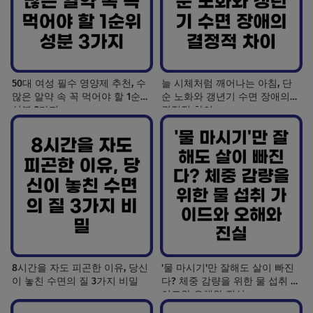
50대 여성 필수 영양제 추천, 수
늘 시체처럼 깨어나는 아침, 단
많은 알약 속 꼭 먹어야 할 1순위
순 노화와 갱년기 수면 장애의
성분 3가지
결정적 차이
8시간을 자도 피곤한 이유, 당신
'물 마시기'만 잘해도 살이 빠진
이 놓친 수면의 질 3가지 비밀
다? 체중 감량을 위한 물 섭취 가
이드와 오해와 진실