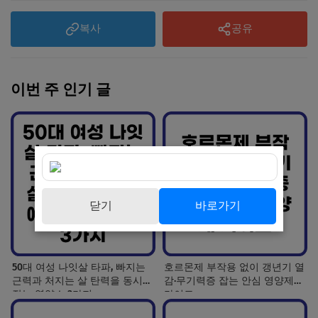
복사
공유
이번 주 인기 글
닫기
바로가기
50대 여성 나잇살 타파, 빠지는
호르몬제 부작용 없이 갱년기 열
근력과 처지는 살 탄력을 동시에
감·무기력증 잡는 안심 영양제
잡는 영양소 3가지
가이드