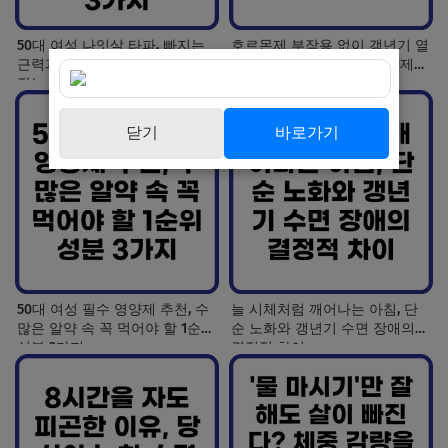
50대 여성 나잇살 타파, 빠지는
호르몬제 부작용 없이 갱년기 열
근력과 처지는 살 탄력을 동시에
감·무기력증 잡는 안심 영양제
잡는 영양소 3가지
가이드
닫기
바로가기
50대 여성 필수 영양제 추천, 수
늘 시체처럼 깨어나는 아침, 단
많은 알약 속 꼭 먹어야 할 1순위
순 노화와 갱년기 수면 장애의
성분 3가지
결정적 차이