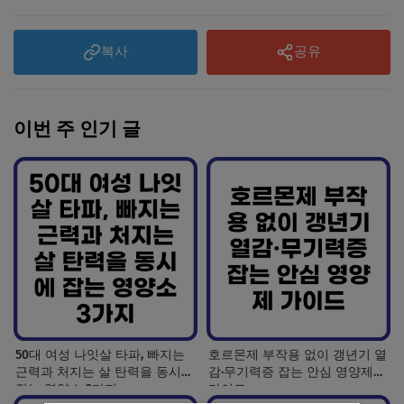
복사
공유
이번 주 인기 글
50대 여성 나잇살 타파, 빠지는
호르몬제 부작용 없이 갱년기 열
근력과 처지는 살 탄력을 동시에
감·무기력증 잡는 안심 영양제
잡는 영양소 3가지
가이드